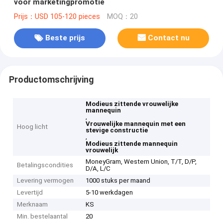
voor marketingpromotie
Prijs：USD 105-120 pieces
MOQ：20
Beste prijs
Contact nu
Productomschrijving
Modieus zittende vrouwelijke
mannequin
,
Vrouwelijke mannequin met een
Hoog licht
stevige constructie
,
Modieus zittende mannequin
vrouwelijk
MoneyGram, Western Union, T/T, D/P,
Betalingscondities
D/A, L/C
Levering vermogen
1000 stuks per maand
Levertijd
5-10 werkdagen
Merknaam
KS
Min. bestelaantal
20