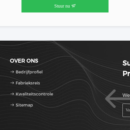
Stuur nu
OVER ONS
S
Bedrijfprofiel
Pr
Fabrieksreis
Kwaliteitscontrole
We 
Sitemap